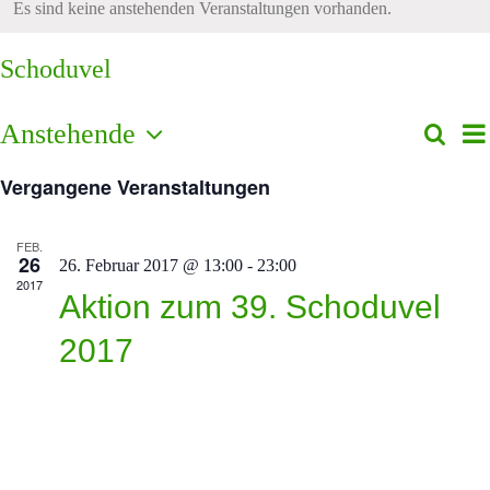
Es sind keine anstehenden Veranstaltungen vorhanden.
Schoduvel
V
Anstehende
Suche
Vera
List
A
Datum
Such
N
Vergangene Veranstaltungen
wählen.
und
Ansi
FEB.
26
26. Februar 2017 @ 13:00
-
23:00
Navi
2017
Aktion zum 39. Schoduvel
2017