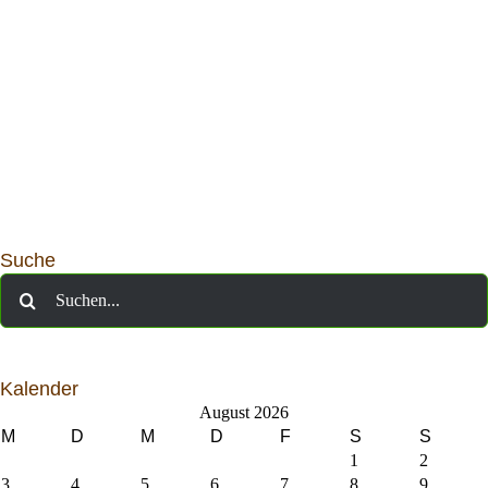
Suche
Suche
nach:
Kalender
August 2026
M
D
M
D
F
S
S
1
2
3
4
5
6
7
8
9