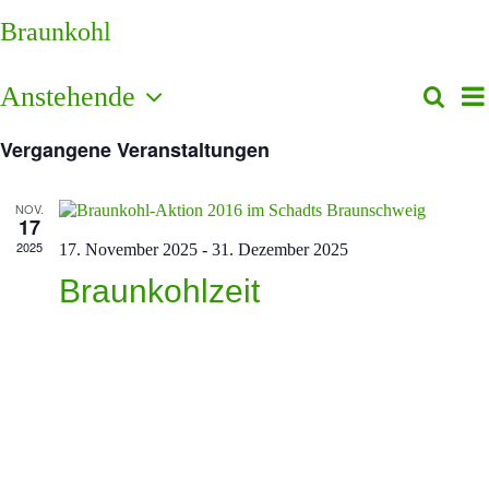
Braunkohl
V
Anstehende
Suche
Vera
List
A
Datum
Such
N
Vergangene Veranstaltungen
wählen.
und
Ansi
NOV.
17
Navi
2025
17. November 2025
-
31. Dezember 2025
Braunkohlzeit