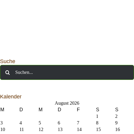
Suche
Suche
nach:
Kalender
August 2026
M
D
M
D
F
S
S
1
2
3
4
5
6
7
8
9
10
11
12
13
14
15
16