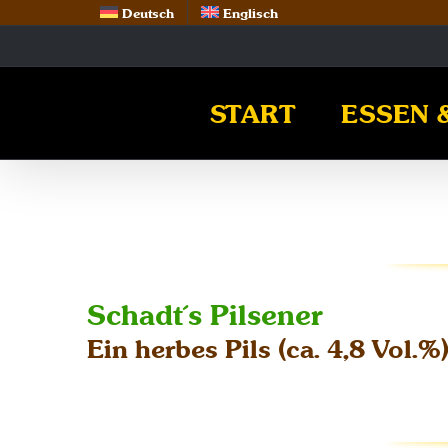
Zum
Deutsch
Englisch
Inhalt
springen
START
ESSEN 
Schadt´s Pilsener
Ein herbes Pils (ca. 4,8 Vol.%