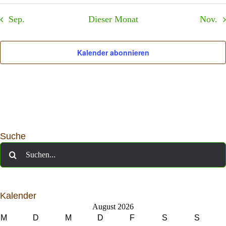
Sep.
Dieser Monat
Nov.
Kalender abonnieren
Suche
Suche
nach:
Kalender
August 2026
M
D
M
D
F
S
S