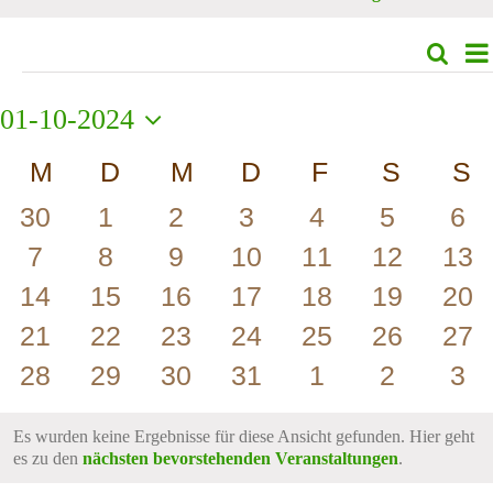
V
Suche
Vera
Mon
A
Veranstaltungen
Such
N
01-10-2024
und
Datum
Ansi
Kalender
M
MONTAG
D
DIENSTAG
M
MITTWOCH
D
DONNERSTAG
F
FREITAG
S
SAMS
S
S
wählen.
Navi
von
0
0
0
0
0
0
0
30
1
2
3
4
5
6
Veranstaltungen
Veranstaltungen
Veranstaltungen
Veranstaltungen
Veranstaltungen
Veranstaltung
Veransta
Ver
0
0
0
0
0
0
0
7
8
9
10
11
12
13
Veranstaltungen
Veranstaltungen
Veranstaltungen
Veranstaltungen
Veranstaltunge
Veranstal
Ver
0
0
0
0
0
0
0
14
15
16
17
18
19
20
Veranstaltungen
Veranstaltungen
Veranstaltungen
Veranstaltungen
Veranstaltunge
Veranstal
Ver
0
0
0
0
0
0
0
21
22
23
24
25
26
27
Veranstaltungen
Veranstaltungen
Veranstaltungen
Veranstaltungen
Veranstaltunge
Veranstal
Ver
0
0
0
0
0
0
0
28
29
30
31
1
2
3
Veranstaltungen
Veranstaltungen
Veranstaltungen
Veranstaltungen
Veranstaltung
Veransta
Ver
Es wurden keine Ergebnisse für diese Ansicht gefunden. Hier geht
Hinweis
es zu den
nächsten bevorstehenden Veranstaltungen
.