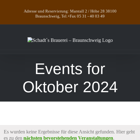
Skip
to
Adresse und Reservierung: Marstall 2 / Höhe 28 38100
content
Braunschweig, Tel.+Fax 05 31 - 40 03 49
Events for
Oktober 2024
Es wurden keine Ergebnisse für diese Ansicht gefunden. Hier geht
Hinweis
es zu den
nächsten bevorstehenden Veranstaltungen
.