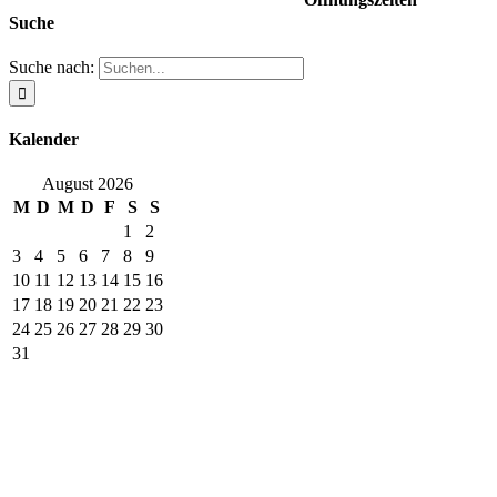
Suche
Montag
17:00 -22:00 Uhr
Suche nach:
Dienstag bis Freitag
12:00 - 23/24:00 Uhr
Kalender
Samstag
15:00 - 23:00 / 24:00 Uhr
August 2026
M
D
M
D
F
S
S
Sonntag geschlossen
1
2
3
4
5
6
7
8
9
10
11
12
13
14
15
16
Küche:
17
18
19
20
21
22
23
24
25
26
27
28
29
30
Montag
31
17:00 - 20:30 Uhr
Dienstag bis Freitag
12:00 bis 14:30 Uhr
und
17:00 bis 20:30 Uhr